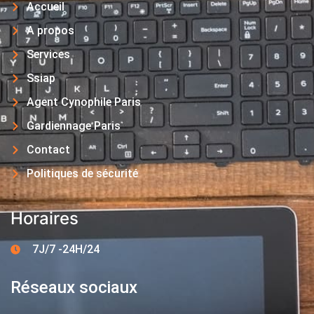
Accueil
A propos
Services
Ssiap
Agent Cynophile Paris
Gardiennage Paris
Contact
Politiques de sécurité
Horaires
7J/7 -24H/24
Réseaux sociaux