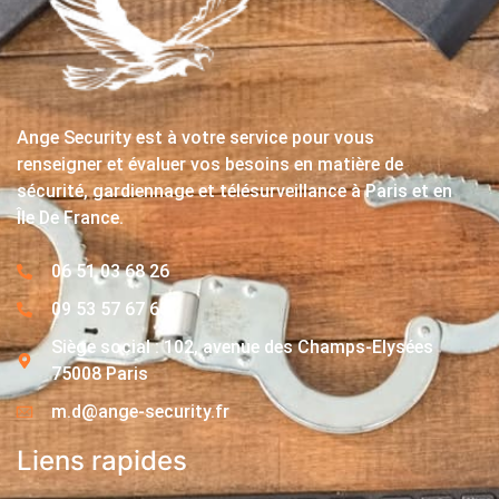
Ange Security est à votre service pour vous
renseigner et évaluer vos besoins en matière de
sécurité, gardiennage et télésurveillance à Paris et en
Île De France.
06 51 03 68 26
09 53 57 67 63
Siège social : 102, avenue des Champs-Elysées
75008 Paris
m.d@ange-security.fr
Liens rapides