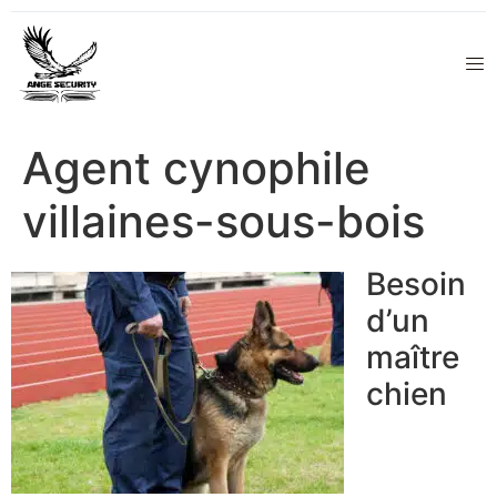
Agent cynophile
villaines-sous-bois
Besoin
d’un
maître
chien