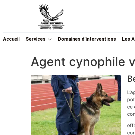
Accueil
Services
Domaines d’interventions
Les 
Agent cynophile v
B
L’a
pol
ce 
com
eff
com