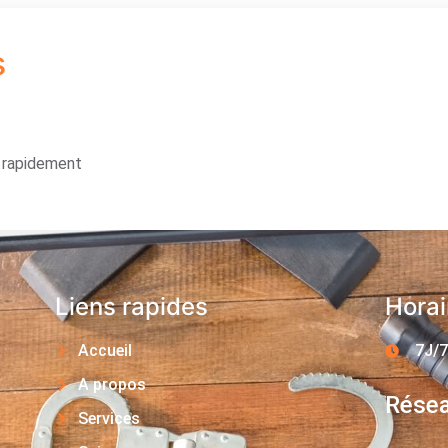
s
s rapidement
Liens rapides
Horai
Accueil
7J/7
A propos
Résea
Services