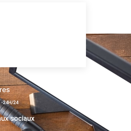
res
 -24H/24
ux sociaux