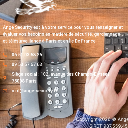
Ange Security est à votre service pour vous renseigner et
évaluer vos besoins en matière de sécurité, gardiennage
et télésurveillance à Paris et en Île De France.
06 51 03 68 26
09 53 57 67 63
Siège social : 102, avenue des Champs-Elysées
75008 Paris
m.d@ange-security.fr
Copyright 2026 © Ange-
SIRET 987.559.4