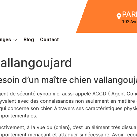
PAR
102 Av
Anges
Blog
Contact
allangoujard
esoin d’un maître chien vallangouj
gent de sécurité cynophile, aussi appelé ACCD ( Agent Con
yvalent avec des connaissances non seulement en matière d
qui concerne son chien à travers ses caractéristiques phys
portementales.
ectivement, à la vue du {chien}, c’est un élément très dissuas
portement menaçant et attaquer si nécessaire. Avoir recour