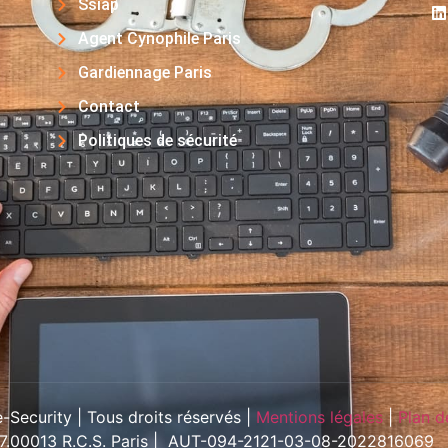
Ssiap
Agent Cynophile Paris
Gardiennage Paris
Contact
Politiques de sécurité
Security | Tous droits réservés |
Mentions légales
|
Plan d
57.00013 R.C.S. Paris | AUT-094-2121-03-08-2022816069