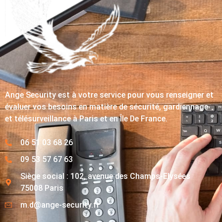
Ange Security est à votre service pour vous renseigner et
évaluer vos besoins en matière de sécurité, gardiennage
et télésurveillance à Paris et en Île De France.
06 51 03 68 26
09 53 57 67 63
Siège social : 102, avenue des Champs-Elysées
75008 Paris
m.d@ange-security.fr