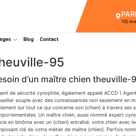
PAR
102 Av
Anges
Blog
Contact
heuville-95
esoin d’un maître chien theuville-
gent de sécurité cynophile, également appelé ACCD ( Agen
seiller souple avec des connaissances non seulement en ma
lement sur tout ce qui concerne son {chien} à travers ses s
portementales. Un maître chien, aussi nommé expert cynoph
icie en binôme avec un {chien} entraîné. votre chien avec le
posant clé de votre métier de maître {chien}. Parfois nom