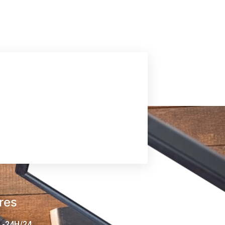
res
 -24H/24