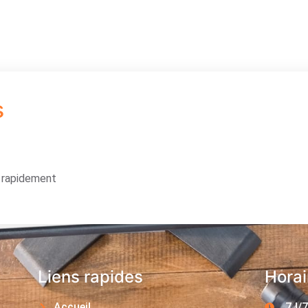
s
s rapidement
Liens rapides
Horai
Accueil
7J/7