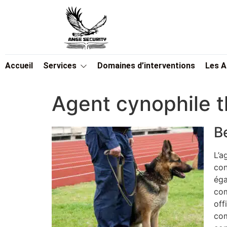
Accueil
Services
Domaines d’interventions
Les 
Agent cynophile t
B
L’a
con
éga
com
off
com