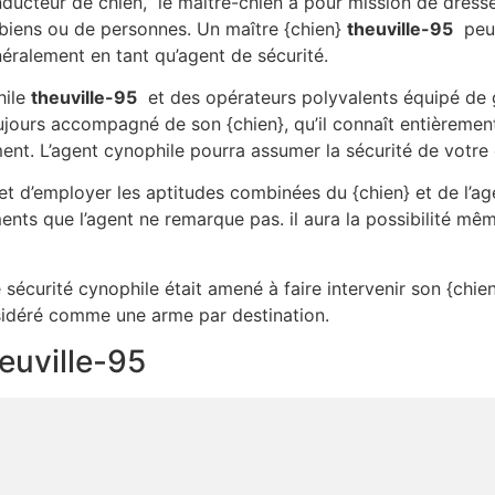
ducteur de chien, le maître-chien a pour mission de dresse
biens ou de personnes. Un maître {chien}
theuville-95
peut
éralement en tant qu’agent de sécurité.
hile
theuville-95
et des opérateurs polyvalents équipé de 
toujours accompagné de son {chien}, qu’il connaît entièremen
t. L’agent cynophile pourra assumer la sécurité de votre 
t d’employer les aptitudes combinées du {chien} et de l’age
ents que l’agent ne remarque pas. il aura la possibilité mê
 sécurité cynophile était amené à faire intervenir son {chien}
nsidéré comme une arme par destination.
heuville-95