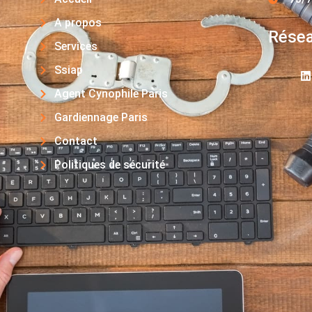
A propos
Résea
Services
Ssiap
Agent Cynophile Paris
Gardiennage Paris
Contact
Politiques de sécurité