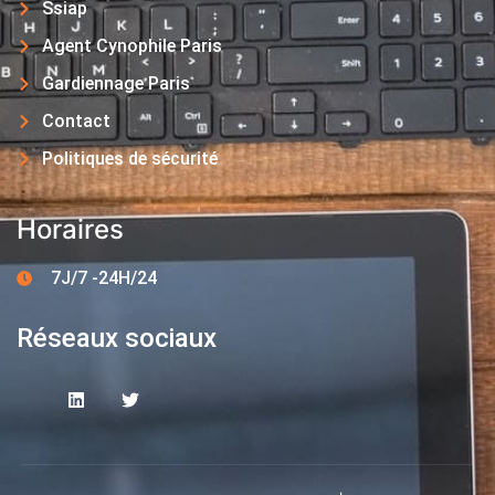
Ssiap
Agent Cynophile Paris
Gardiennage Paris
Contact
Politiques de sécurité
Horaires
7J/7 -24H/24
Réseaux sociaux