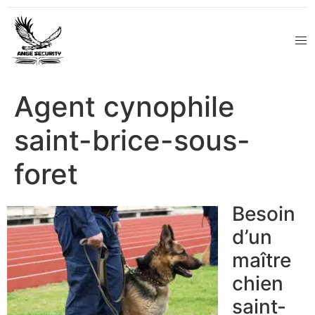
Agent cynophile
saint-brice-sous-
foret
Besoin
d’un
maître
chien
saint-