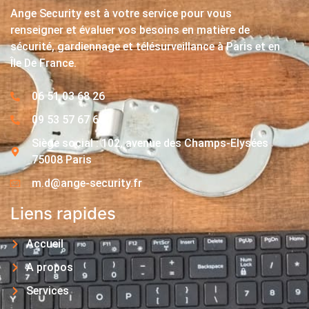
Ange Security est à votre service pour vous
renseigner et évaluer vos besoins en matière de
sécurité, gardiennage et télésurveillance à Paris et en
Île De France.
06 51 03 68 26
09 53 57 67 63
Siège social : 102, avenue des Champs-Elysées
75008 Paris
m.d@ange-security.fr
Liens rapides
Accueil
A propos
Services