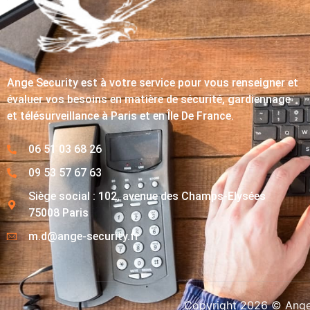
Ange Security est à votre service pour vous renseigner et
évaluer vos besoins en matière de sécurité, gardiennage
et télésurveillance à Paris et en Île De France.
06 51 03 68 26
09 53 57 67 63
Siège social : 102, avenue des Champs-Elysées
75008 Paris
m.d@ange-security.fr
Copyright 2026 © Ange-