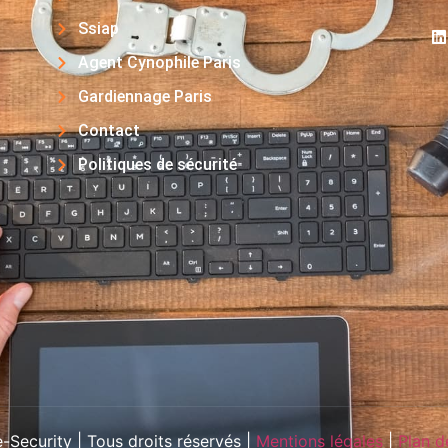
Ssiap
Agent Cynophile Paris
Gardiennage Paris
Contact
Politiques de sécurité
Security | Tous droits réservés |
Mentions légales
|
Plan d