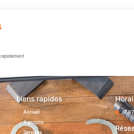
s
s rapidement
Liens rapides
Horai
Accueil
7J/7
A propos
Résea
Services