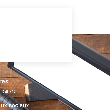
res
 -24H/24
ux sociaux