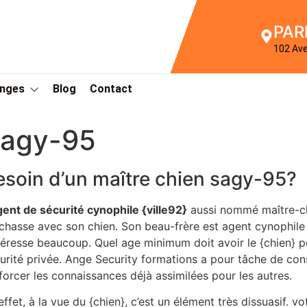
PAR
102 Av
Anges
Blog
Contact
sagy-95
esoin d’un maître chien sagy-95?
gent de sécurité cynophile {ville92}
aussi nommé maître-chi
chasse avec son chien. Son beau-frère est agent cynophil
ntéresse beaucoup. Quel age minimum doit avoir le {chien}
urité privée. Ange Security formations a pour tâche de const
forcer les connaissances déjà assimilées pour les autres.
effet, à la vue du {chien}, c’est un élément très dissuasif. v