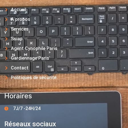
Accueil
A propos
Services
Ssiap
Agent Cynophile Paris
Gardiennage Paris
Contact
Politiques de sécurité
Horaires
7J/7 -24H/24
Réseaux sociaux