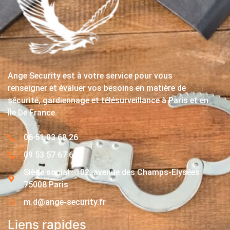
Ange Security est à votre service pour vous
renseigner et évaluer vos besoins en matière de
sécurité, gardiennage et télésurveillance à Paris et en
Île De France.
06 51 03 68 26
09 53 57 67 63
Siège social : 102, avenue des Champs-Elysées
75008 Paris
m.d@ange-security.fr
Liens rapides