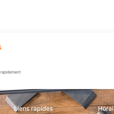
s
s rapidement
Liens rapides
Horai