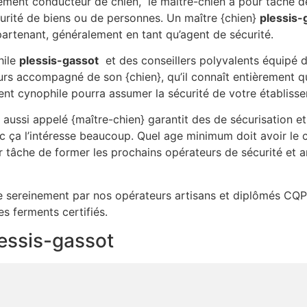
ement conducteur de chien, le maître-chien a pour tâche d
urité de biens ou de personnes. Un maître {chien}
plessis-
artenant, généralement en tant qu’agent de sécurité.
hile
plessis-gassot
et des conseillers polyvalents équipé 
jours accompagné de son {chien}, qu’il connaît entièrement 
ent cynophile pourra assumer la sécurité de votre établiss
aussi appelé {maître-chien} garantit des de sécurisation e
c ça l’intéresse beaucoup. Quel age minimum doit avoir le 
r tâche de former les prochains opérateurs de sécurité et 
lée sereinement par nos opérateurs artisans et diplômés CQP
es ferments certifiés.
lessis-gassot