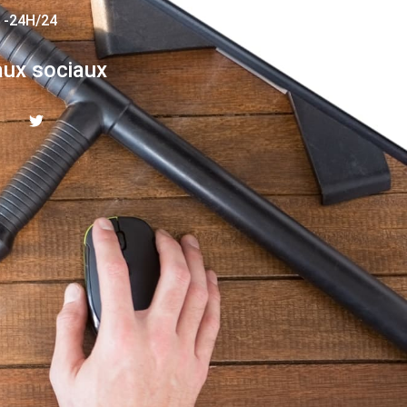
 -24H/24
ux sociaux