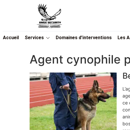
Accueil
Services
Domaines d’interventions
Les 
Agent cynophile p
B
L’a
age
ce 
com
ani
bos