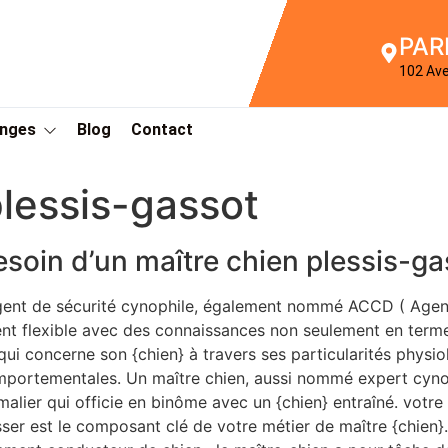
PAR
102 Av
Anges
Blog
Contact
lessis-gassot
esoin d’un maître chien plessis-g
gent de sécurité cynophile, également nommé ACCD ( Agen
nt flexible avec des connaissances non seulement en terme 
qui concerne son {chien} à travers ses particularités physi
portementales. Un maître chien, aussi nommé expert cyno
malier qui officie en binôme avec un {chien} entraîné. votre
ser est le composant clé de votre métier de maître {chien}