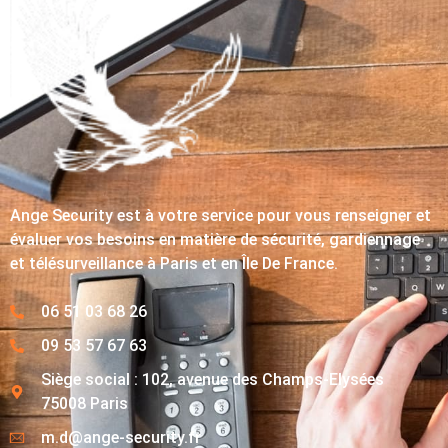
Ange Security est à votre service pour vous renseigner et
évaluer vos besoins en matière de sécurité, gardiennage
et télésurveillance à Paris et en Île De France.
06 51 03 68 26
09 53 57 67 63
Siège social : 102, avenue des Champs-Elysées
75008 Paris
m.d@ange-security.fr