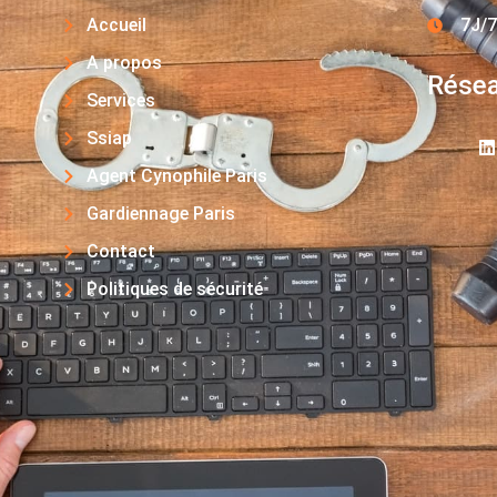
Accueil
7J/7
A propos
Résea
Services
Ssiap
Agent Cynophile Paris
Gardiennage Paris
Contact
Politiques de sécurité