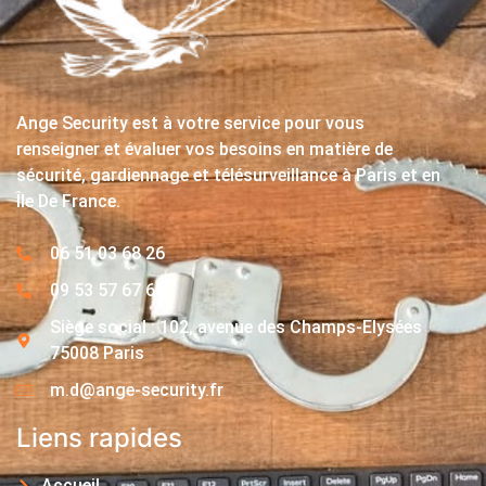
Ange Security est à votre service pour vous
renseigner et évaluer vos besoins en matière de
sécurité, gardiennage et télésurveillance à Paris et en
Île De France.
06 51 03 68 26
09 53 57 67 63
Siège social : 102, avenue des Champs-Elysées
75008 Paris
m.d@ange-security.fr
Liens rapides
Accueil