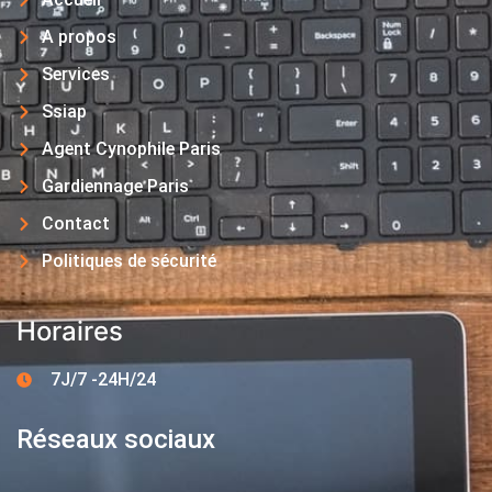
A propos
Services
Ssiap
Agent Cynophile Paris
Gardiennage Paris
Contact
Politiques de sécurité
Horaires
7J/7 -24H/24
Réseaux sociaux