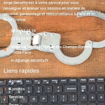
Ange Security est à votre service pour vous
renseigner et évaluer vos besoins en matière de
sécurité, gardiennage et télésurveillance à Paris et en
Île De France.
06 51 03 68 26
09 53 57 67 63
Siège social : 102, avenue des Champs-Elysées
75008 Paris
m.d@ange-security.fr
Liens rapides
Accueil
A propos
Services
Ssiap