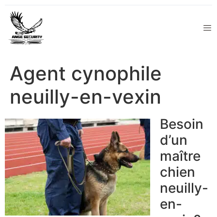
Agent cynophile
neuilly-en-vexin
Besoin
d’un
maître
chien
neuilly-
en-