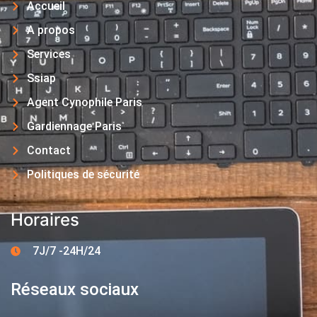
Accueil
A propos
Services
Ssiap
Agent Cynophile Paris
Gardiennage Paris
Contact
Politiques de sécurité
Horaires
7J/7 -24H/24
Réseaux sociaux