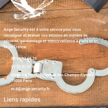
Ange Security est à votre service pour vous
renseigner et évaluer vos besoins en matière de
sécurité, gardiennage et télésurveillance à Paris et en
Île De France.
06 51 03 68 26
09 53 57 67 63
Siège social : 102, avenue des Champs-Elysées
75008 Paris
m.d@ange-security.fr
Liens rapides