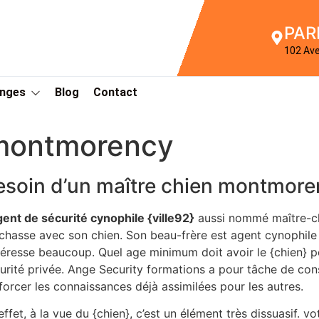
PAR
102 Av
Anges
Blog
Contact
 montmorency
esoin d’un maître chien montmor
gent de sécurité cynophile {ville92}
aussi nommé maître-chi
chasse avec son chien. Son beau-frère est agent cynophil
ntéresse beaucoup. Quel age minimum doit avoir le {chien}
urité privée. Ange Security formations a pour tâche de const
forcer les connaissances déjà assimilées pour les autres.
effet, à la vue du {chien}, c’est un élément très dissuasif. v