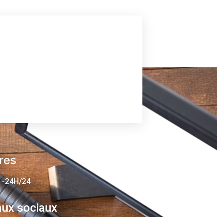
res
 -24H/24
ux sociaux