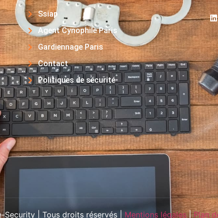
Ssiap
Agent Cynophile Paris
Gardiennage Paris
Contact
Politiques de sécurité
Security | Tous droits réservés |
Mentions légales
|
Plan d