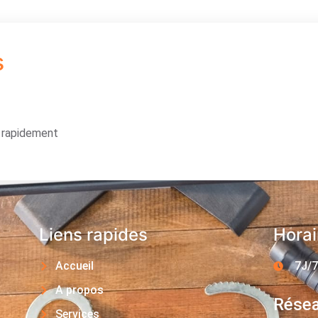
s
s rapidement
Liens rapides
Horai
Accueil
7J/7
A propos
Résea
Services