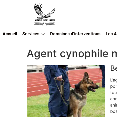
Accueil
Services
Domaines d’interventions
Les 
Agent cynophile 
B
L’a
pol
tou
com
ani
bos