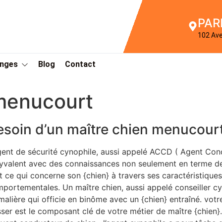
PAR
102 Av
Anges
Blog
Contact
menucourt
esoin d’un maître chien menucour
gent de sécurité cynophile, aussi appelé ACCD ( Agent Con
yvalent avec des connaissances non seulement en terme de
t ce qui concerne son {chien} à travers ses caractéristique
portementales. Un maître chien, aussi appelé conseiller cy
malière qui officie en binôme avec un {chien} entraîné. vot
ser est le composant clé de votre métier de maître {chien}