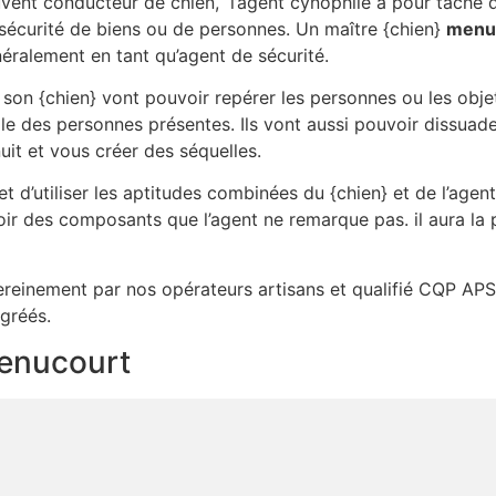
vent conducteur de chien, l’agent cynophile a pour tâche 
sécurité de biens ou de personnes. Un maître {chien}
menu
éralement en tant qu’agent de sécurité.
ue son {chien} vont pouvoir repérer les personnes ou les obj
lle des personnes présentes. Ils vont aussi pouvoir dissuade
uit et vous créer des séquelles.
 d’utiliser les aptitudes combinées du {chien} et de l’agent
ir des composants que l’agent ne remarque pas. il aura la 
sereinement par nos opérateurs artisans et qualifié CQP APS 
gréés.
menucourt