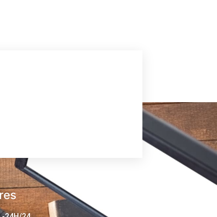
res
 -24H/24