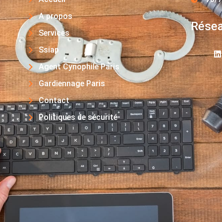
A propos
Résea
Services
Ssiap
Agent Cynophile Paris
Gardiennage Paris
Contact
Politiques de sécurité