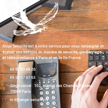
Ange Security est à votre service pour vous renseigner et
évaluer vos besoins en matière de sécurité, gardiennage
et télésurveillance à Paris et en Île De France.
06 51 03 68 26
09 53 57 67 63
Siège social : 102, avenue des Champs-Elysées
75008 Paris
m.d@ange-security.fr