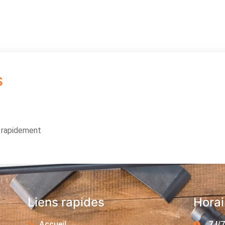
s
s rapidement
Liens rapides
Horai
Accueil
7J/7