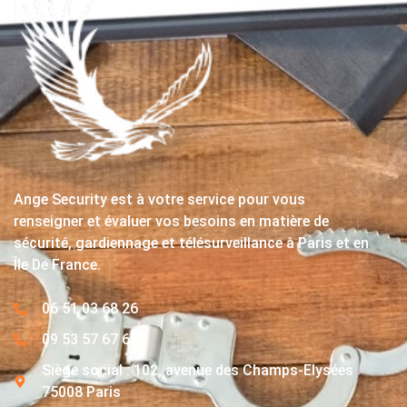
Ange Security est à votre service pour vous
renseigner et évaluer vos besoins en matière de
sécurité, gardiennage et télésurveillance à Paris et en
Île De France.
06 51 03 68 26
09 53 57 67 63
Siège social : 102, avenue des Champs-Elysées
75008 Paris