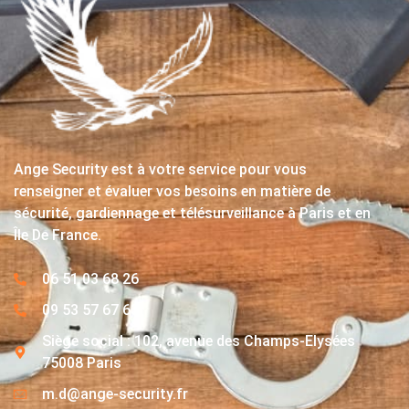
Ange Security est à votre service pour vous
renseigner et évaluer vos besoins en matière de
sécurité, gardiennage et télésurveillance à Paris et en
Île De France.
06 51 03 68 26
09 53 57 67 63
Siège social : 102, avenue des Champs-Elysées
75008 Paris
m.d@ange-security.fr