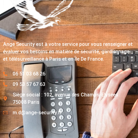
Ange Security est à votre service pour vous renseigner et
évaluer vos besoins en matière de sécurité, gardiennage
et télésurveillance à Paris et en Île De France.
06 51 03 68 26
09 53 57 67 63
Siège social : 102, avenue des Champs-Elysées
75008 Paris
m.d@ange-security.fr