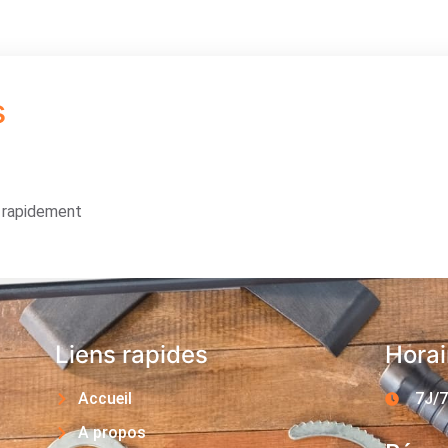
s
s rapidement
Liens rapides
Horai
Accueil
7J/7
A propos