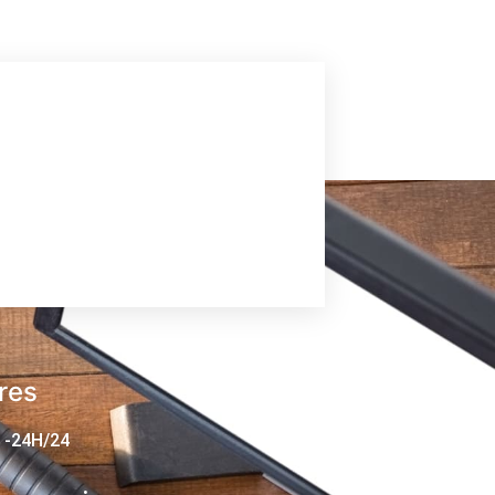
res
 -24H/24