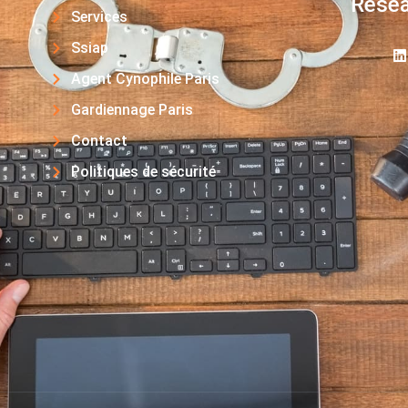
Résea
Services
Ssiap
Agent Cynophile Paris
Gardiennage Paris
Contact
Politiques de sécurité