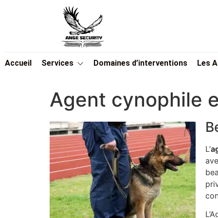
Accueil
Services
Domaines d’interventions
Les 
Agent cynophile 
B
L’
a
ave
bea
pri
con
L’A