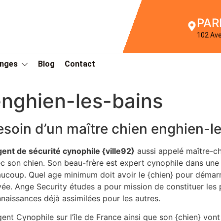
PAR
102 Av
Anges
Blog
Contact
enghien-les-bains
esoin d’un maître chien enghien-l
gent de sécurité cynophile {ville92}
aussi appelé maître-ch
c son chien. Son beau-frère est expert cynophile dans une 
ucoup. Quel age minimum doit avoir le {chien} pour démarr
vée. Ange Security études a pour mission de constituer les 
naissances déjà assimilées pour les autres.
gent Cynophile sur l’île de France ainsi que son {chien} von