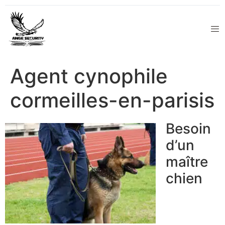
Agent cynophile
cormeilles-en-parisis
Besoin
d’un
maître
chien