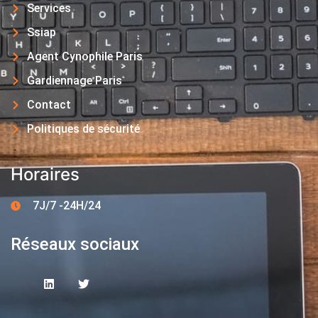
Services
Ssiap
Agent Cynophile Paris
Gardiennage Paris
Contact
Politiques de sécurité
Horaires
7J/7 -24H/24
Réseaux sociaux