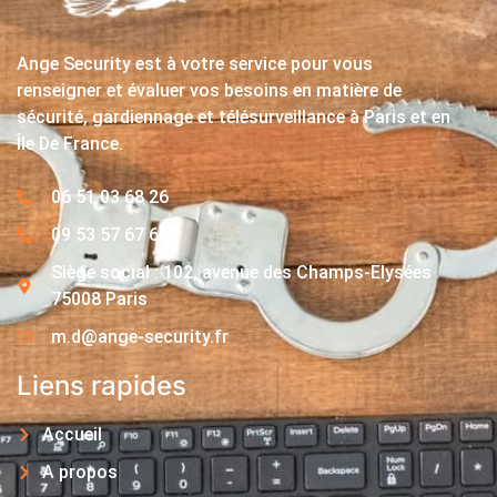
Ange Security est à votre service pour vous
renseigner et évaluer vos besoins en matière de
sécurité, gardiennage et télésurveillance à Paris et en
Île De France.
06 51 03 68 26
09 53 57 67 63
Siège social : 102, avenue des Champs-Elysées
75008 Paris
m.d@ange-security.fr
Liens rapides
Accueil
A propos