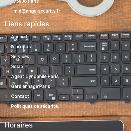
75008 Paris
m.d@ange-security.fr
Liens rapides
Accueil
A propos
Services
Ssiap
Agent Cynophile Paris
Gardiennage Paris
Contact
Politiques de sécurité
Horaires