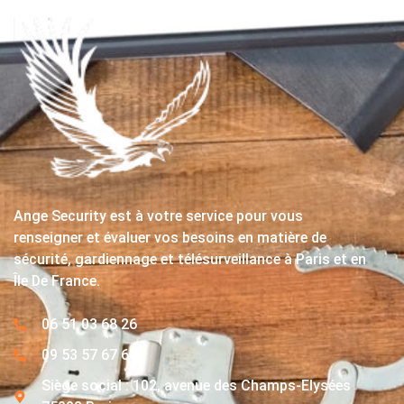
Ange Security est à votre service pour vous
renseigner et évaluer vos besoins en matière de
sécurité, gardiennage et télésurveillance à Paris et en
Île De France.
06 51 03 68 26
09 53 57 67 63
Siège social : 102, avenue des Champs-Elysées