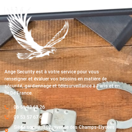
Ange Security est à votre service pour vous
renseigner et évaluer vos besoins en matière de
sécurité, gardiennage et télésurveillance à Paris et en
Île De France.
06 51 03 68 26
09 53 57 67 63
Siège social : 102, avenue des Champs-Elysées