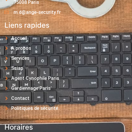
75008 Paris
m.d@ange-security.fr
Liens rapides
Accueil
A propos
Services
Ssiap
Agent Cynophile Paris
Gardiennage Paris
Contact
Politiques de sécurité
Horaires