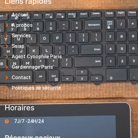
Liens rapides
Accueil
A propos
Services
Ssiap
Agent Cynophile Paris
Gardiennage Paris
Contact
Politiques de sécurité
Horaires
7J/7 -24H/24