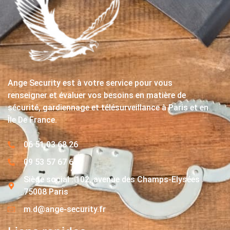
Ange Security est à votre service pour vous
renseigner et évaluer vos besoins en matière de
sécurité, gardiennage et télésurveillance à Paris et en
Île De France.
06 51 03 68 26
09 53 57 67 63
Siège social : 102, avenue des Champs-Elysées
75008 Paris
m.d@ange-security.fr