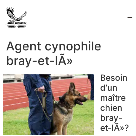
Agent cynophile
bray-et-lÃ»
Besoin
d’un
maître
chien
bray-
et-lÃ»?