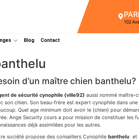
PAR
102 Av
Anges
Blog
Contact
banthelu
esoin d’un maître chien banthelu?
gent de sécurité cynophile {ville92}
aussi nommé maître-chi
c son chien. Son beau-frère est expert cynophile dans une 
ucoup. Quel age minimum doit avoir le {chien} pour démarr
vée. Ange Security cours a pour mission de constituer les fu
naissances déjà assimilées pour les autres.
re société propose des conseillers Cynophile
banthelu
et 