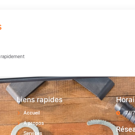
s
s rapidement
Liens rapides
Horai
Accueil
7J/7
A propos
Résea
Services