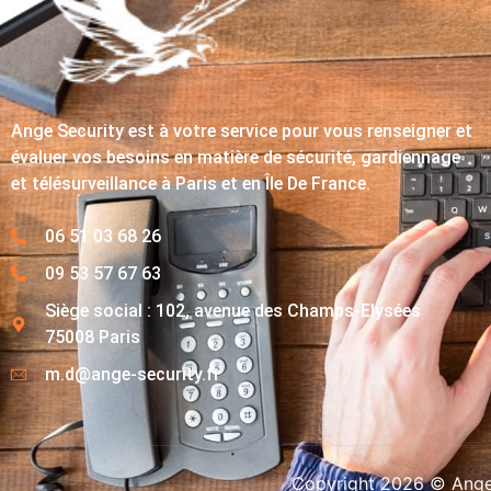
Ange Security est à votre service pour vous renseigner et
évaluer vos besoins en matière de sécurité, gardiennage
et télésurveillance à Paris et en Île De France.
06 51 03 68 26
09 53 57 67 63
Siège social : 102, avenue des Champs-Elysées
75008 Paris
m.d@ange-security.fr
Copyright 2026 © Ange-