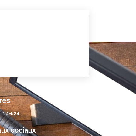
res
 -24H/24
ux sociaux