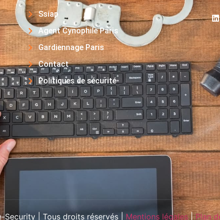
Ssiap
Agent Cynophile Paris
Gardiennage Paris
Contact
Politiques de sécurité
Security | Tous droits réservés |
Mentions légales
|
Plan d