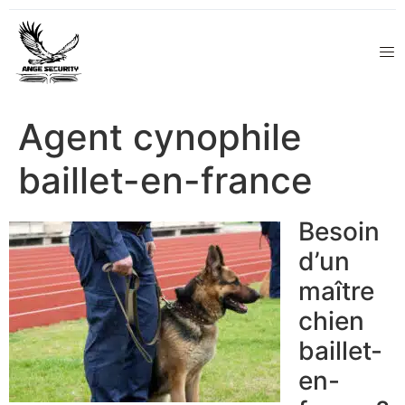
Agent cynophile
baillet-en-france
Besoin
d’un
maître
chien
baillet-
en-