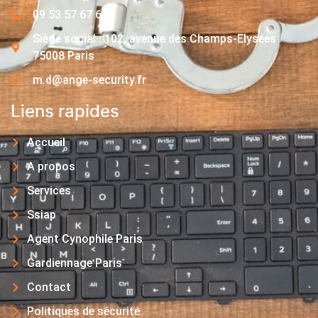
09 53 57 67 63
Siège social : 102, avenue des Champs-Elysées
75008 Paris
m.d@ange-security.fr
Liens rapides
Accueil
A propos
Services
Ssiap
Agent Cynophile Paris
Gardiennage Paris
Contact
Politiques de sécurité