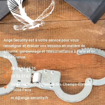
Ange Security est à votre service pour vous
renseigner et évaluer vos besoins en matière de
sécurité, gardiennage et télésurveillance à Paris et en
Île De France.
06 51 03 68 26
09 53 57 67 63
Siège social : 102, avenue des Champs-Elysées
75008 Paris
m.d@ange-security.fr