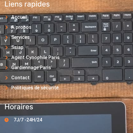
Liens rapides
Accueil
A propos
Services
Ssiap
Agent Cynophile Paris
Gardiennage Paris
Contact
Politiques de sécurité
Horaires
7J/7 -24H/24