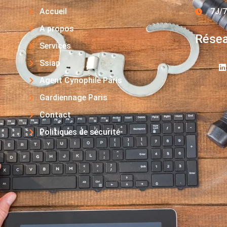
Accueil
7J/7
A propos
Résea
Services
Ssiap
Agent Cynophile Paris
Gardiennage Paris
Contact
Politiques de sécurité