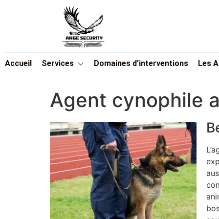
Accueil
Services
Domaines d’interventions
Les 
Agent cynophile 
B
L’a
exp
aus
com
ani
bos