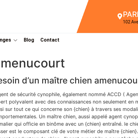
PAR
102 Av
Anges
Blog
Contact
amenucourt
esoin d’un maître chien amenucou
gent de sécurité cynophile, également nommé ACCD ( Agen
ert polyvalent avec des connaissances non seulement en ma
si sur tout ce qui concerne son {chien} à travers ses moda
portementales. Un maître chien, aussi appelé agent cynoph
malier qui officie en binôme avec un {chien} entraîné. le chi
ser est le composant clé de votre métier de maître {chien}.