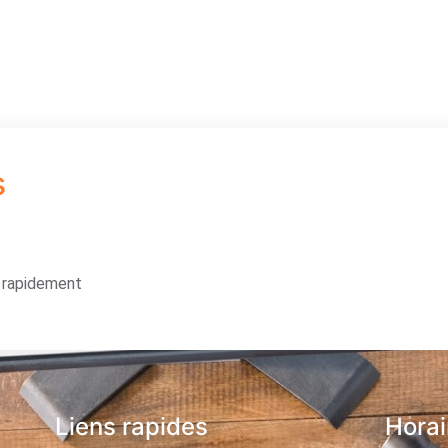
s
s rapidement
Liens rapides
Horai