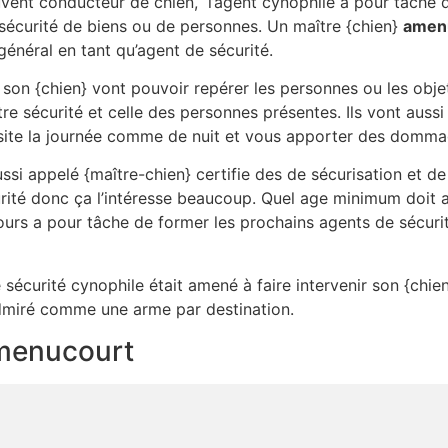
vent conducteur de chien, l’agent cynophile a pour tâche 
sécurité de biens ou de personnes. Un maître {chien}
amen
général en tant qu’agent de sécurité.
e son {chien} vont pouvoir repérer les personnes ou les objet
re sécurité et celle des personnes présentes. Ils vont auss
re site la journée comme de nuit et vous apporter des domma
si appelé {maître-chien} certifie des de sécurisation et d
rité donc ça l’intéresse beaucoup. Quel age minimum doit a
ours a pour tâche de former les prochains agents de sécuri
 sécurité cynophile était amené à faire intervenir son {chien}
 admiré comme une arme par destination.
amenucourt