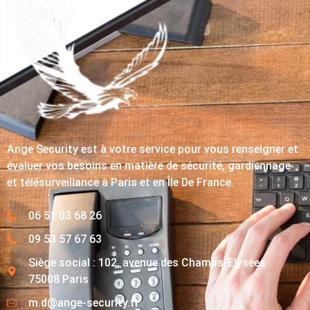
Ange Security est à votre service pour vous renseigner et
évaluer vos besoins en matière de sécurité, gardiennage
et télésurveillance à Paris et en Île De France.
06 51 03 68 26
09 53 57 67 63
Siège social : 102, avenue des Champs-Elysées
75008 Paris
m.d@ange-security.fr