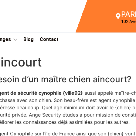
PAR
102 Av
Anges
Blog
Contact
incourt
esoin d’un maître chien aincourt?
gent de sécurité cynophile {ville92}
aussi appelé maître-ch
chasse avec son chien. Son beau-frère est agent cynophil
ntéresse beaucoup. Quel age minimum doit avoir le {chien} 
urité privée. Ange Security études a pour mission de consti
liorer les connaissances déjà assimilées pour les autres.
gent Cynophile sur l’île de France ainsi que son {chien} vont