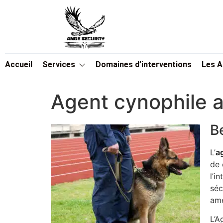
Accueil
Services
Domaines d’interventions
Les 
Agent cynophile a
B
L’
a
de 
l’i
séc
amé
L’A