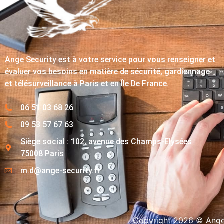
Ange Security est à votre service pour vous renseigner et
évaluer vos besoins en matière de sécurité, gardiennage
et télésurveillance à Paris et en Île De France.
06 51 03 68 26
09 53 57 67 63
Siège social : 102, avenue des Champs-Elysées
75008 Paris
m.d@ange-security.fr
Copyright 2026 © Ange-