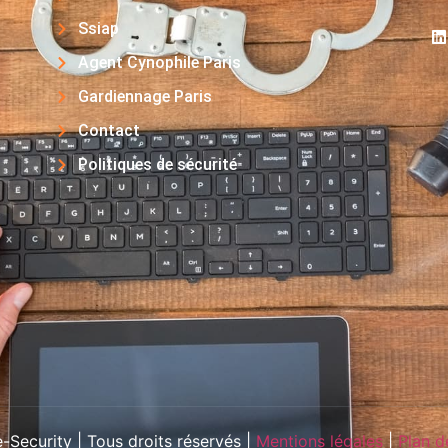
Ssiap
Agent Cynophile Paris
Gardiennage Paris
Contact
Politiques de sécurité
Security | Tous droits réservés |
Mentions légales
|
Plan d