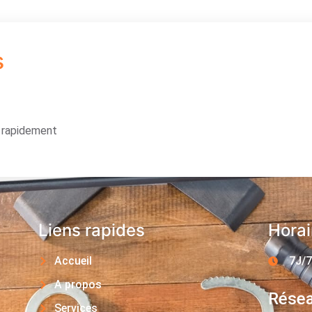
s
s rapidement
Liens rapides
Horai
Accueil
7J/7
A propos
Résea
Services