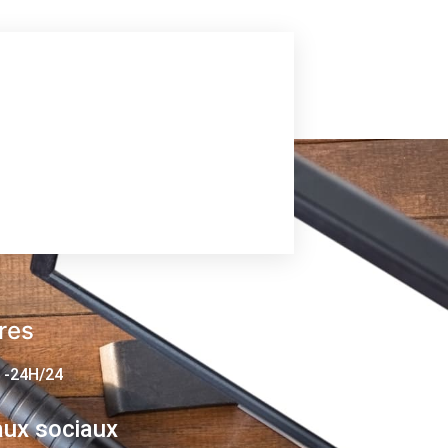
res
 -24H/24
ux sociaux