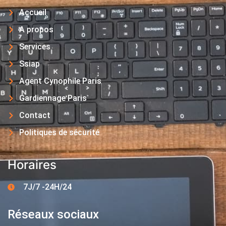
Accueil
A propos
Services
Ssiap
Agent Cynophile Paris
Gardiennage Paris
Contact
Politiques de sécurité
Horaires
7J/7 -24H/24
Réseaux sociaux