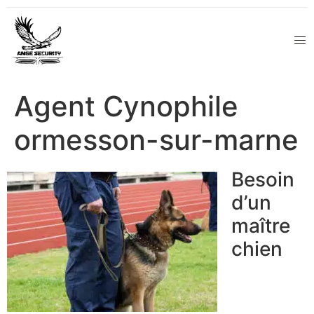
Agent Cynophile
ormesson-sur-marne
Besoin
d’un
maître
chien