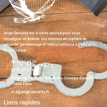
Ange Security est à votre service pour vous
renseigner et évaluer vos besoins en matière de
sécurité, gardiennage et télésurveillance à Paris et en
Île De France.
06 51 03 68 26
09 53 57 67 63
Siège social : 102, avenue des Champs-Elysées
75008 Paris
m.d@ange-security.fr
Liens rapides