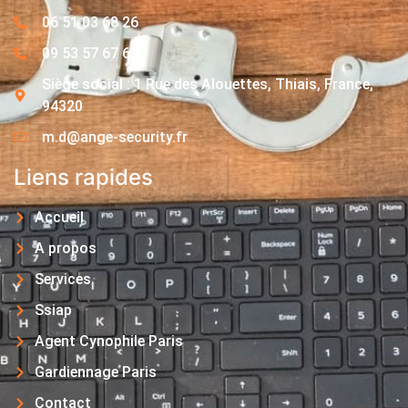
06 51 03 68 26
09 53 57 67 63
Siège social : 1 Rue des Alouettes, Thiais, France,
94320
m.d@ange-security.fr
Liens rapides
Accueil
A propos
Services
Ssiap
Agent Cynophile Paris
Gardiennage Paris
Contact