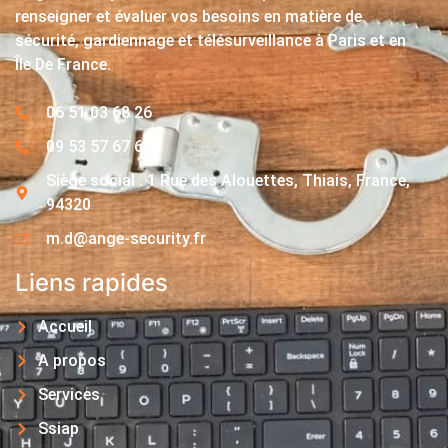
renseigner et évaluer vos besoins en matière de
sécurité, gardiennage et télésurveillance à Paris et en
Île De France.
06 51 03 68 26
09 53 57 67 63
Siège social : 1 Rue des Alouettes, Thiais, France,
94320
m.d@ange-security.fr
Liens rapides
Accueil
A propos
Services
Ssiap