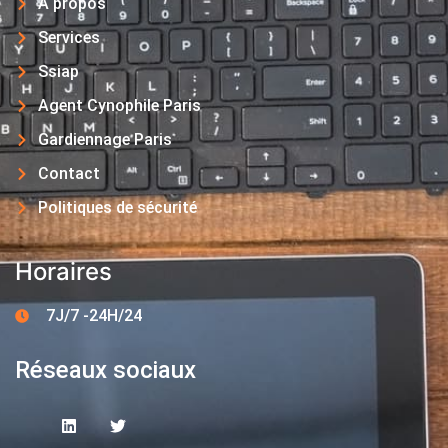
A propos
Services
Ssiap
Agent Cynophile Paris
Gardiennage Paris
Contact
Politiques de sécurité
Horaires
7J/7 -24H/24
Réseaux sociaux