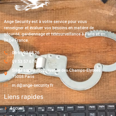
Ange Security est à votre service pour vous
renseigner et évaluer vos besoins en matière de
sécurité, gardiennage et télésurveillance à Paris et en
Île De France.
06 51 03 68 26
09 53 57 67 63
Siège social : 102, avenue des Champs-Elysées
75008 Paris
m.d@ange-security.fr
Liens rapides
Accueil