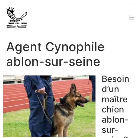
Agent Cynophile
ablon-sur-seine
Besoin
d’un
maître
chien
ablon-
sur-