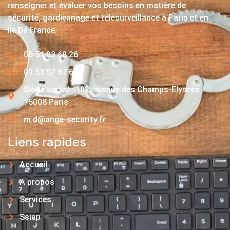
renseigner et évaluer vos besoins en matière de
sécurité, gardiennage et télésurveillance à Paris et en
Île De France.
06 51 03 68 26
09 53 57 67 63
Siège social : 102, avenue des Champs-Elysées
75008 Paris
m.d@ange-security.fr
Liens rapides
Accueil
A propos
Services
Ssiap