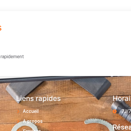
s
s rapidement
Liens rapides
Horai
Accueil
7J/7
A propos
Résea