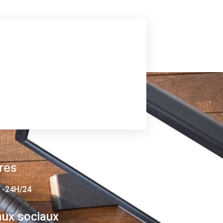
res
 -24H/24
ux sociaux