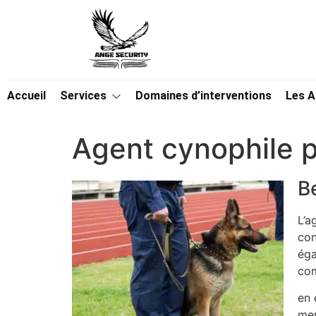
Accueil
Services
Domaines d’interventions
Les 
Agent cynophile p
B
L’a
con
éga
com
en 
men