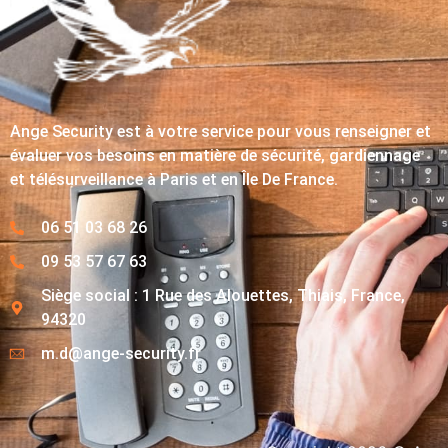
Ange Security est à votre service pour vous renseigner et
évaluer vos besoins en matière de sécurité, gardiennage
et télésurveillance à Paris et en Île De France.
06 51 03 68 26
09 53 57 67 63
Siège social : 1 Rue des Alouettes, Thiais, France,
94320
m.d@ange-security.fr