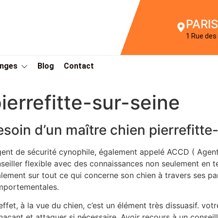
PARIS
1 Rue des 
Anges
Blog
Contact
ierrefitte-sur-seine
esoin d’un maître chien pierrefitte
gent de sécurité cynophile, également appelé ACCD ( Agen
seiller flexible avec des connaissances non seulement en t
lement sur tout ce qui concerne son chien à travers ses pa
portementales.
effet, à la vue du chien, c’est un élément très dissuasif. v
açant et attaquer si nécessaire. Avoir recours à un conseil