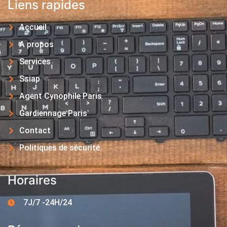
Liens rapides
Accueil
A propos
Services
Ssiap
Agent Cynophile Paris
Gardiennage Paris
Contact
Politiques de sécurité
Horaires
7J/7 -24H/24