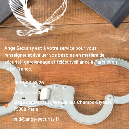
Ange Security est à votre service pour vous
renseigner et évaluer vos besoins en matière de
sécurité, gardiennage et télésurveillance à Paris et en
Île De France.
06 51 03 68 26
09 53 57 67 63
Siège social : 102, avenue des Champs-Elysées
75008 Paris
m.d@ange-security.fr