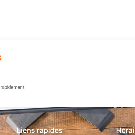
s
s rapidement
Liens rapides
Horai