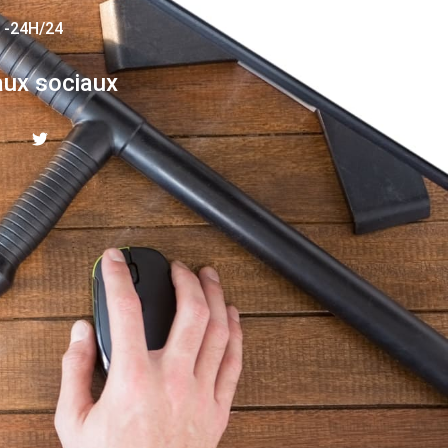
 -24H/24
ux sociaux