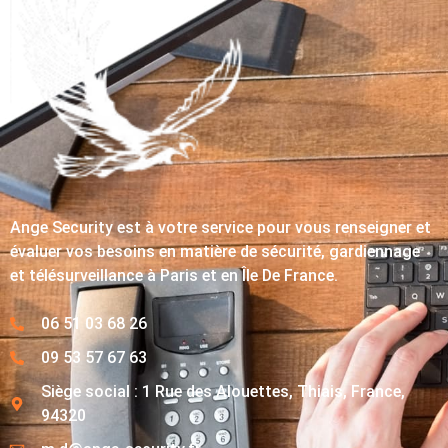
Ange Security est à votre service pour vous renseigner et
évaluer vos besoins en matière de sécurité, gardiennage
et télésurveillance à Paris et en Île De France.
06 51 03 68 26
09 53 57 67 63
Siège social : 1 Rue des Alouettes, Thiais, France,
94320