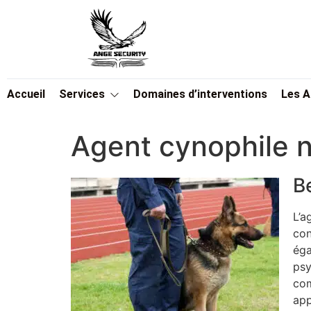
Accueil
Services
Domaines d’interventions
Les 
Agent cynophile n
B
L’a
con
éga
psy
com
app