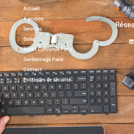
Accueil
7J/7
A propos
Résea
Services
Ssiap
Agent Cynophile Paris
Gardiennage Paris
Contact
Politiques de sécurité