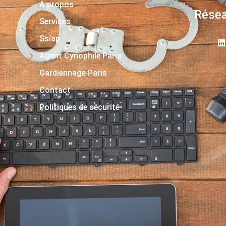
A propos
Résea
Services
Ssiap
Agent Cynophile Paris
Gardiennage Paris
Contact
Politiques de sécurité