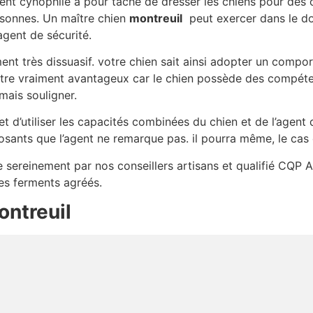
gent cynophile a pour tâche de dresser les chiens pour des 
sonnes. Un maître chien
montreuil
peut exercer dans le do
agent de sécurité.
ément très dissuasif. votre chien sait ainsi adopter un comp
être vraiment avantageux car le chien possède des compétenc
mais souligner.
 d’utiliser les capacités combinées du chien et de l’agent d
sants que l’agent ne remarque pas. il pourra même, le cas
ée sereinement par nos conseillers artisans et qualifié CQP A
des ferments agréés.
ontreuil