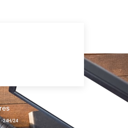
res
 -24H/24