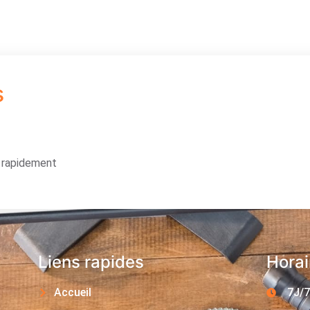
s
s rapidement
Liens rapides
Horai
Accueil
7J/7