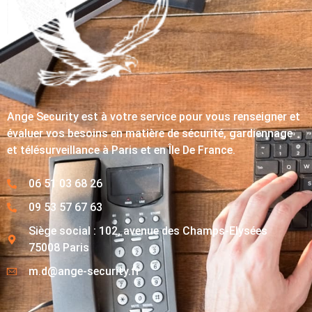
Ange Security est à votre service pour vous renseigner et
évaluer vos besoins en matière de sécurité, gardiennage
et télésurveillance à Paris et en Île De France.
06 51 03 68 26
09 53 57 67 63
Siège social : 102, avenue des Champs-Elysées
75008 Paris
m.d@ange-security.fr