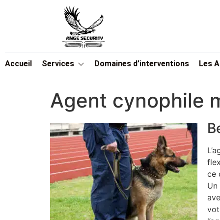
Accueil
Services
Domaines d’interventions
Les 
Agent cynophile m
B
L’a
fle
ce 
Un 
ave
vot