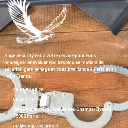
Ange Security est à votre service pour vous
renseigner et évaluer vos besoins en matière de
sécurité, gardiennage et télésurveillance à Paris et en
Île De France.
06 51 03 68 26
09 53 57 67 63
Siège social : 102, avenue des Champs-Elysées
75008 Paris
m.d@ange-security.fr