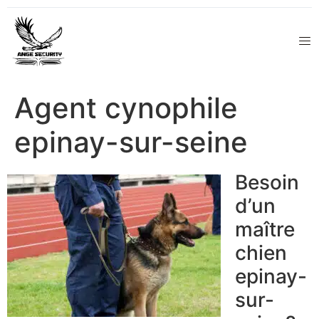
Agent cynophile
epinay-sur-seine
Besoin
d’un
maître
chien
epinay-
sur-