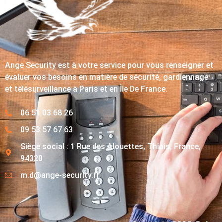
Ange Security est à votre service pour vous renseigner et
évaluer vos besoins en matière de sécurité, gardiennage
et télésurveillance à Paris et en Île De France.
06 51 03 68 26
09 53 57 67 63
Siège social : 1 Rue des Alouettes, Thiais, France,
94320
m.d@ange-security.fr