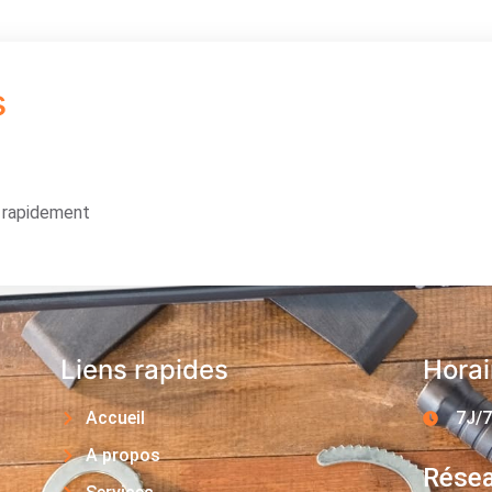
s
s rapidement
Liens rapides
Horai
Accueil
7J/7
A propos
Résea