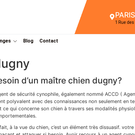
PARIS
1 Rue des 
Anges
Blog
Contact
dugny
esoin d’un maître chien dugny?
gent de sécurité cynophile, également nommé ACCD ( Agen
nt polyvalent avec des connaissances non seulement en ter
t ce qui concerne son chien à travers ses modalités physio
portementales.
fait, à la vue du chien, c’est un élément très dissuasif. votr
açant et attaquer si besoin. Avoir recours à un agent cynop