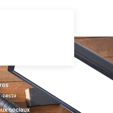
res
 -24H/24
ux sociaux