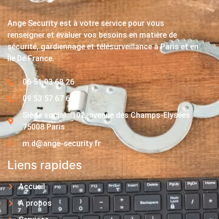
Ange Security est à votre service pour vous
renseigner et évaluer vos besoins en matière de
sécurité, gardiennage et télésurveillance à Paris et en
Île De France.
06 51 03 68 26
09 53 57 67 63
Siège social : 102, avenue des Champs-Elysées
75008 Paris
m.d@ange-security.fr
Liens rapides
Accueil
A propos