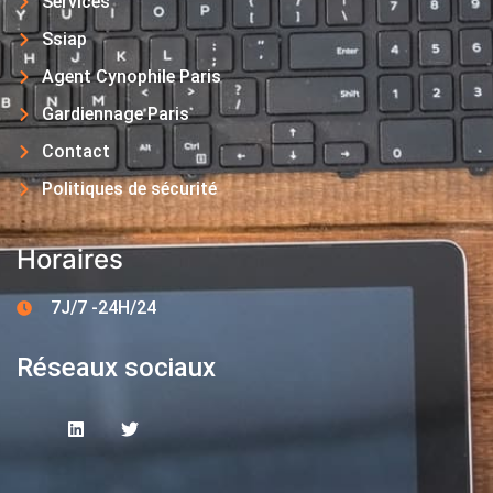
Services
Ssiap
Agent Cynophile Paris
Gardiennage Paris
Contact
Politiques de sécurité
Horaires
7J/7 -24H/24
Réseaux sociaux