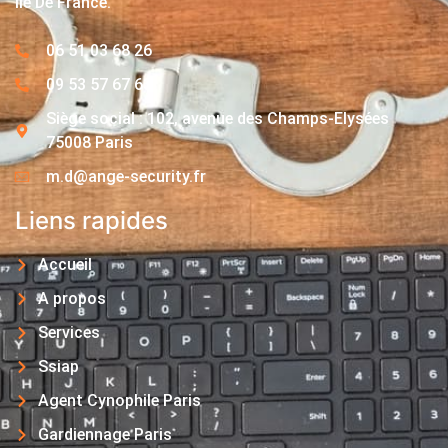
Île De France.
06 51 03 68 26
09 53 57 67 63
Siège social : 102, avenue des Champs-Elysées
75008 Paris
m.d@ange-security.fr
Liens rapides
Accueil
A propos
Services
Ssiap
Agent Cynophile Paris
Gardiennage Paris