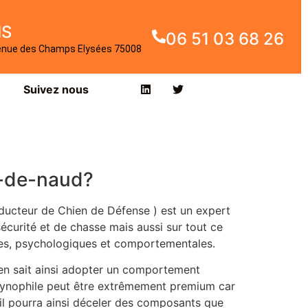
IS
06 51 03 68 26
enue des Champs Elysées 75008
Suivez nous
p-de-naud?
ducteur de Chien de Défense ) est un expert
curité et de chasse mais aussi sur tout ce
ques, psychologiques et comportementales.
chien sait ainsi adopter un comportement
r cynophile peut être extrêmement premium car
 il pourra ainsi déceler des composants que