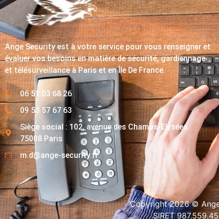
Ange Security est à votre service pour vous renseigner et
évaluer vos besoins en matière de sécurité, gardiennage
et télésurveillance à Paris et en Île De France.
06 51 03 68 26
09 53 57 67 63
Siège social : 102, avenue des Champs-Elysées
75008 Paris
m.d@ange-security.fr
Copyright 2026 © Ange-
SIRET 987.559.4