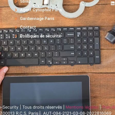
Ssiap
Agent Cynophile Paris
Gardiennage Paris
Contact
Politiques de sécurité
Security | Tous droits réservés |
Mentions légales
|
Plan d
57.00013 R.C.S. Paris | AUT-094-2121-03-08-2022816069