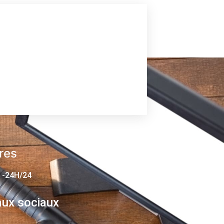
res
 -24H/24
ux sociaux