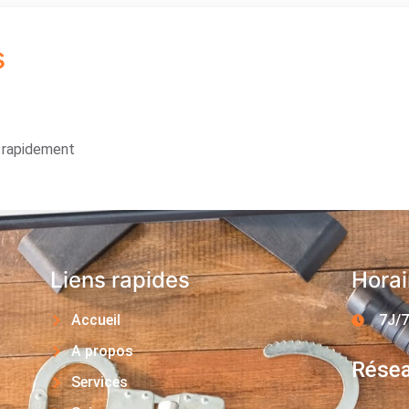
s
s rapidement
Liens rapides
Horai
Accueil
7J/7
A propos
Résea
Services