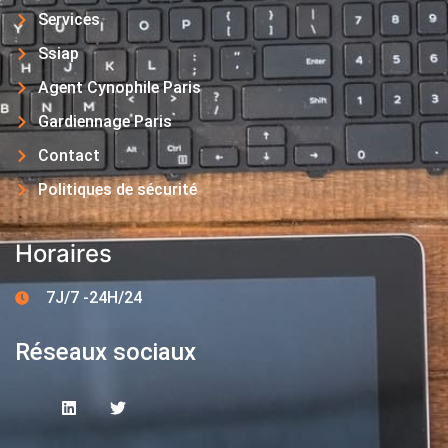
Services
Ssiap
Agent Cynophile Paris
Gardiennage Paris
Contact
Politiques de sécurité
Horaires
7J/7 -24H/24
Réseaux sociaux