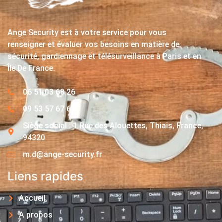
Ange Security est à votre service pour vous
renseigner et évaluer vos besoins en matière de
sécurité, gardiennage et télésurveillance à Paris et en
Île De France.
06 51 03 68 26
09 53 57 67 63
Siège social : 1 Rue des Alouettes, Thiais, France,
94320
m.d@ange-security.fr
Liens rapides
Accueil
A propos