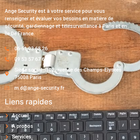
Ange Security est à votre service pour vous
renseigner et évaluer vos besoins en matière de
sécurité, gardiennage et télésurveillance à Paris et en
Île De France.
06 51 03 68 26
09 53 57 67 63
Siège social : 102, avenue des Champs-Elysées
75008 Paris
m.d@ange-security.fr
Liens rapides
Accueil
A propos
Services