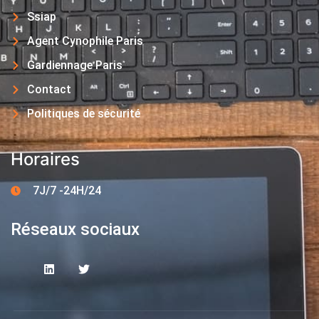
Ssiap
Agent Cynophile Paris
Gardiennage Paris
Contact
Politiques de sécurité
Horaires
7J/7 -24H/24
Réseaux sociaux