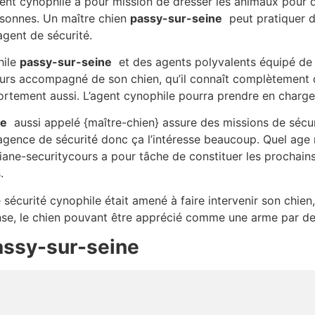
gent cynophile a pour mission de dresser les animaux pour 
sonnes. Un maître chien
passy-sur-seine
peut pratiquer da
agent de sécurité.
hile
passy-sur-seine
et des agents polyvalents équipé de
jours accompagné de son chien, qu’il connaît complètement 
tement aussi. L’agent cynophile pourra prendre en charge 
ne
aussi appelé {maître-chien} assure des missions de sécur
 agence de sécurité donc ça l’intéresse beaucoup. Quel ag
iane-securitycours a pour tâche de constituer les prochains 
.
e sécurité cynophile était amené à faire intervenir son chien
nse, le chien pouvant être apprécié comme une arme par des
assy-sur-seine