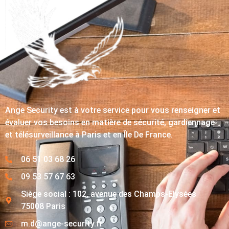
Ange Security est à votre service pour vous renseigner et
évaluer vos besoins en matière de sécurité, gardiennage
et télésurveillance à Paris et en Île De France.
06 51 03 68 26
09 53 57 67 63
Siège social : 102, avenue des Champs-Elysées
75008 Paris
m.d@ange-security.fr