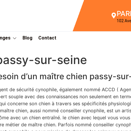
PAR
102 Av
Anges
Blog
Contact
passy-sur-seine
esoin d’un maître chien passy-sur
gent de sécurité cynophile, également nommé ACCD ( Agen
ert souple avec des connaissances non seulement en terme 
qui concerne son chien à travers ses spécificités physiol
maître chien, aussi nommé conseiller cynophile, est un art
ôme avec un chien entraîné. le chien avec lequel vous vous 
re métier de maître chien. Parfois nommé conseiller cynoph