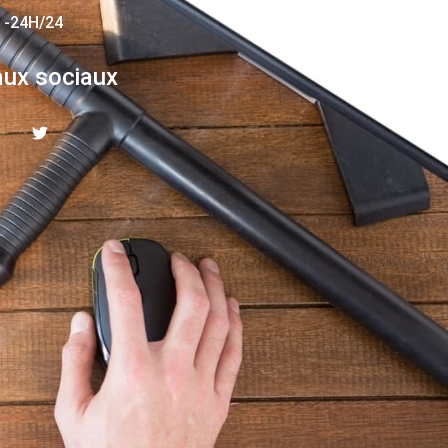
 -24H/24
ux sociaux