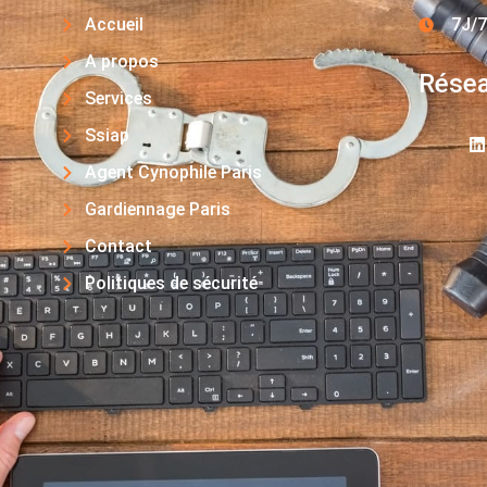
Accueil
7J/7
A propos
Résea
Services
Ssiap
Agent Cynophile Paris
Gardiennage Paris
Contact
Politiques de sécurité