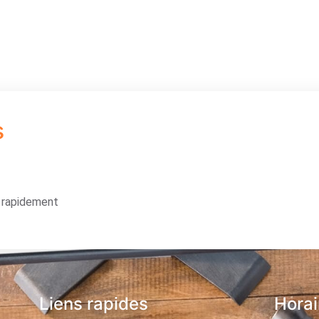
s
s rapidement
Liens rapides
Horai