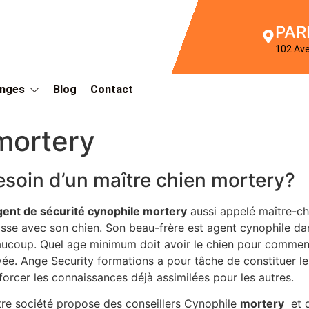
PAR
102 Av
Anges
Blog
Contact
mortery
esoin d’un maître chien mortery?
gent de sécurité cynophile mortery
aussi appelé maître-ch
sse avec son chien. Son beau-frère est agent cynophile dan
ucoup. Quel age minimum doit avoir le chien pour commenc
vée. Ange Security formations a pour tâche de constituer le
forcer les connaissances déjà assimilées pour les autres.
re société propose des conseillers Cynophile
mortery
et d