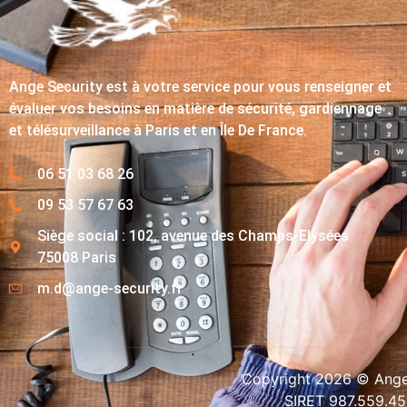
Ange Security est à votre service pour vous renseigner et
évaluer vos besoins en matière de sécurité, gardiennage
et télésurveillance à Paris et en Île De France.
06 51 03 68 26
09 53 57 67 63
Siège social : 102, avenue des Champs-Elysées
75008 Paris
m.d@ange-security.fr
Copyright 2026 © Ange-
SIRET 987.559.4