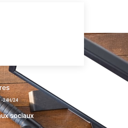
res
 -24H/24
ux sociaux