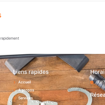
s
s rapidement
Liens rapides
Horai
Accueil
7J/7
A propos
Résea
Services