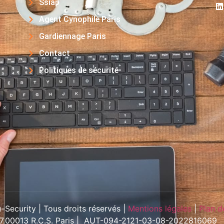
Ssiap
Agent Cynophile Paris
Gardiennage Paris
Contact
Politiques de sécurité
Security | Tous droits réservés |
Mentions légales
|
Plan d
57.00013 R.C.S. Paris | AUT-094-2121-03-08-2022816069