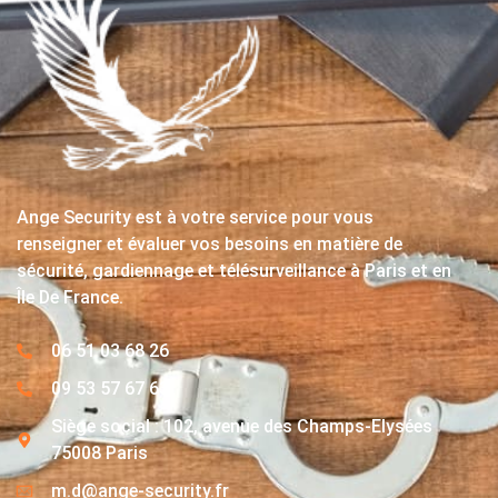
Ange Security est à votre service pour vous
renseigner et évaluer vos besoins en matière de
sécurité, gardiennage et télésurveillance à Paris et en
Île De France.
06 51 03 68 26
09 53 57 67 63
Siège social : 102, avenue des Champs-Elysées
75008 Paris
m.d@ange-security.fr