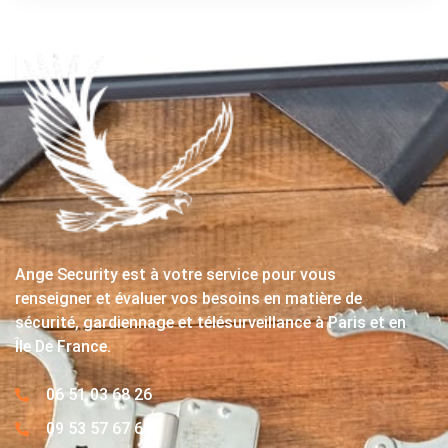
Ange Security est à votre service pour vous
renseigner et évaluer vos besoins en matière de
sécurité, gardiennage et télésurveillance à Paris et en
Île De France.
06 51 03 68 26
09 53 57 67 63