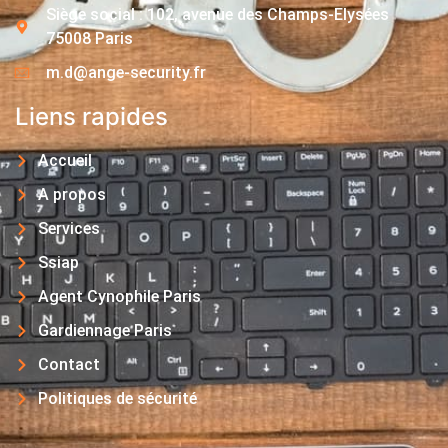
Siège social : 102, avenue des Champs-Elysées
75008 Paris
m.d@ange-security.fr
Liens rapides
Accueil
A propos
Services
Ssiap
Agent Cynophile Paris
Gardiennage Paris
Contact
Politiques de sécurité