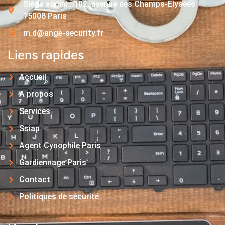
Siège social : 102, avenue des Champs-Elysées
75008 Paris
m.d@ange-security.fr
Liens rapides
Accueil
A propos
Services
Ssiap
Agent Cynophile Paris
Gardiennage Paris
Contact
Politiques de sécurité