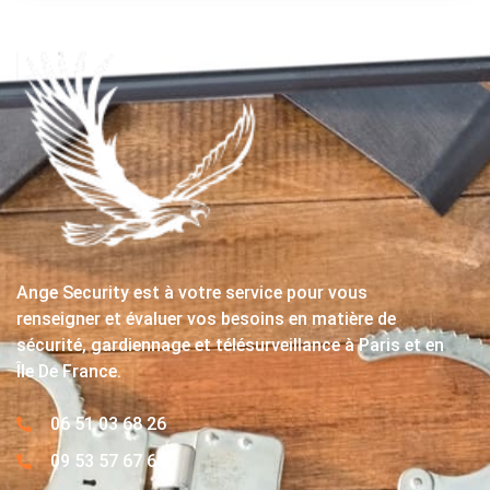
Ange Security est à votre service pour vous
renseigner et évaluer vos besoins en matière de
sécurité, gardiennage et télésurveillance à Paris et en
Île De France.
06 51 03 68 26
09 53 57 67 63