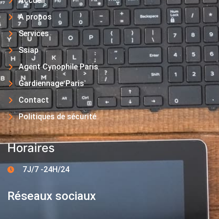
Accueil
A propos
Services
Ssiap
Agent Cynophile Paris
Gardiennage Paris
Contact
Politiques de sécurité
Horaires
7J/7 -24H/24
Réseaux sociaux