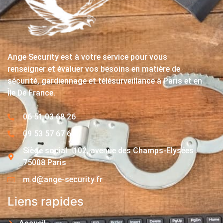
Ange Security est à votre service pour vous
renseigner et évaluer vos besoins en matière de
sécurité, gardiennage et télésurveillance à Paris et en
Île De France.
06 51 03 68 26
09 53 57 67 63
Siège social : 102, avenue des Champs-Elysées
75008 Paris
m.d@ange-security.fr
Liens rapides