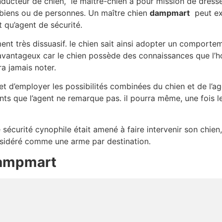
ducteur de chien, le maître-chien a pour mission de dresse
biens ou de personnes. Un maître chien
dampmart
peut exe
t qu’agent de sécurité.
ment très dissuasif. le chien sait ainsi adopter un comport
avantageux car le chien possède des connaissances que l’homm
a jamais noter.
t d’employer les possibilités combinées du chien et de l’age
nts que l’agent ne remarque pas. il pourra même, une fois 
e sécurité cynophile était amené à faire intervenir son chien, 
onsidéré comme une arme par destination.
ampmart