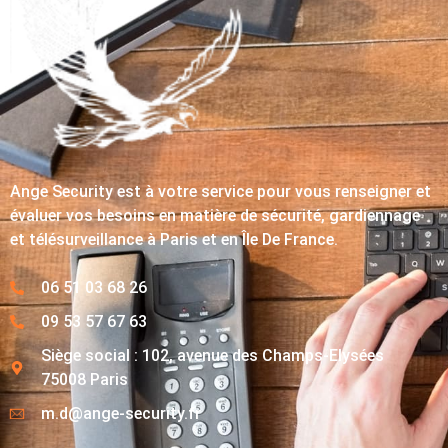
Ange Security est à votre service pour vous renseigner et
évaluer vos besoins en matière de sécurité, gardiennage
et télésurveillance à Paris et en Île De France.
06 51 03 68 26
09 53 57 67 63
Siège social : 102, avenue des Champs-Elysées
75008 Paris
m.d@ange-security.fr