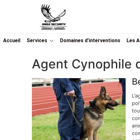
Accueil
Services
Domaines d’interventions
Les 
Agent Cynophile
B
L’a
pol
tou
com
ani
com