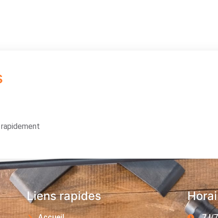
s
s rapidement
Liens rapides
Horai
Accueil
7J/7