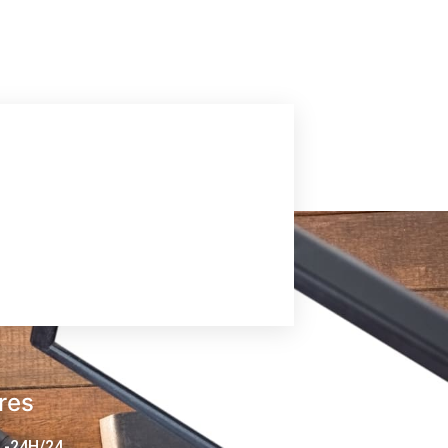
res
 -24H/24