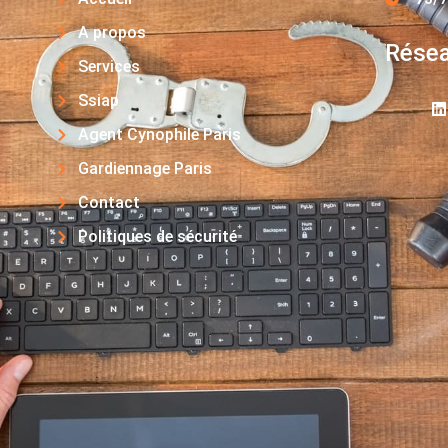
A propos
Résea
Services
Ssiap
Agent Cynophile Paris
Gardiennage Paris
Contact
Politiques de sécurité