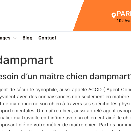
PAR
102 Av
Anges
Blog
Contact
 dampmart
esoin d’un maître chien dampmart
gent de sécurité cynophile, aussi appelé ACCD ( Agent Con
yvalent avec des connaissances non seulement en matière de
t ce qui concerne son chien à travers ses spécificités phys
portementales. Un maître chien, aussi appelé agent cynop
malier qui travaille en binôme avec un chien entraîné. le chi
posant clé de votre métier de maître chien. Parfois nommé