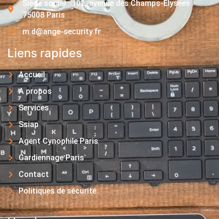
Siège social : 102, avenue des Champs-Elysées
75008 Paris
m.d@ange-security.fr
Liens rapides
Accueil
A propos
Services
Ssiap
Agent Cynophile Paris
Gardiennage Paris
Contact
Politiques de sécurité