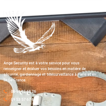
Ange Security est à votre service pour vous
renseigner et évaluer vos besoins en matière de
sécurité, gardiennage et télésurveillance à Paris et en
Île De France.
06 51 03 68 26
09 53 57 67 63