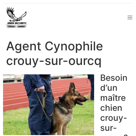
Agent Cynophile
crouy-sur-ourcq
Besoin
d’un
maître
chien
crouy-
sur-