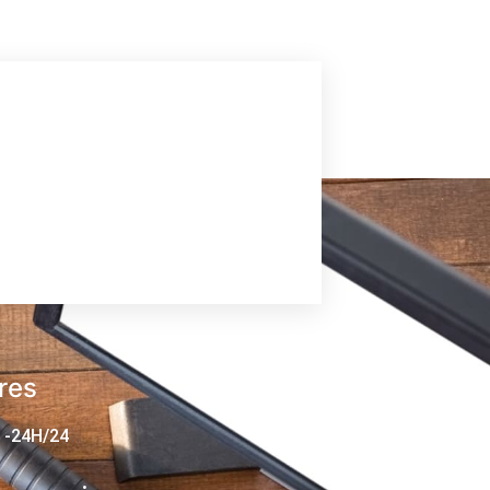
res
 -24H/24