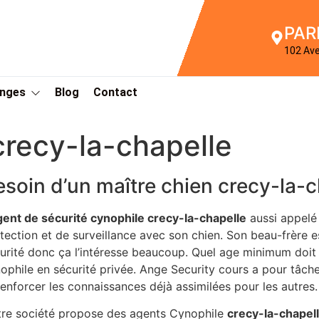
PAR
102 Av
Anges
Blog
Contact
crecy-la-chapelle
esoin d’un maître chien crecy-la-c
gent de sécurité cynophile crecy-la-chapelle
aussi appelé 
tection et de surveillance avec son chien. Son beau-frère 
urité donc ça l’intéresse beaucoup. Quel age minimum doit
ophile en sécurité privée. Ange Security cours a pour tâche 
renforcer les connaissances déjà assimilées pour les autres.
re société propose des agents Cynophile
crecy-la-chapel