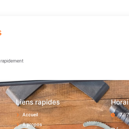
s
s rapidement
Liens rapides
Horai
Accueil
7J/7
A propos