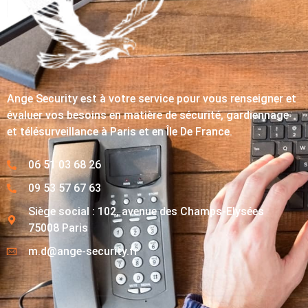
Ange Security est à votre service pour vous renseigner et
évaluer vos besoins en matière de sécurité, gardiennage
et télésurveillance à Paris et en Île De France.
06 51 03 68 26
09 53 57 67 63
Siège social : 102, avenue des Champs-Elysées
75008 Paris
m.d@ange-security.fr