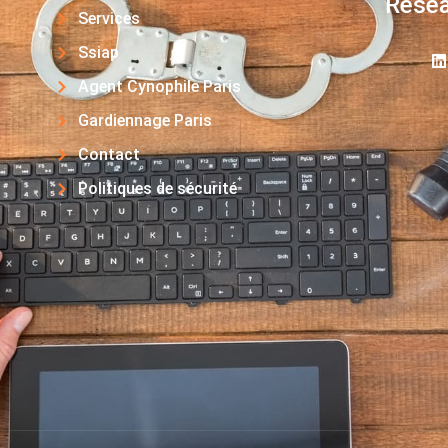
Résea
Services
Ssiap
Agent Cynophile Paris
Gardiennage Paris
Contact
Politiques de sécurité