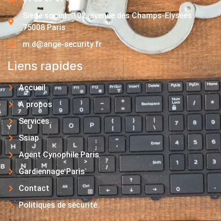
Siège social : 102, avenue des Champs-Elysées
75008 Paris
m.d@ange-security.fr
Liens rapides
Accueil
A propos
Services
Ssiap
Agent Cynophile Paris
Gardiennage Paris
Contact
Politiques de sécurité