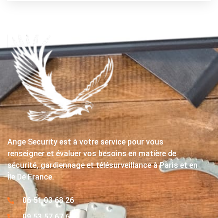
Ange Security est à votre service pour vous
renseigner et évaluer vos besoins en matière de
sécurité, gardiennage et télésurveillance à Paris et en
Île De France.
06 51 03 68 26
09 53 57 67 63